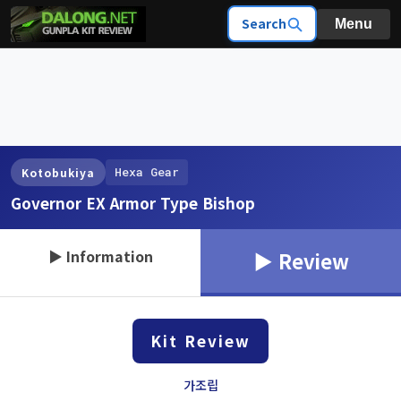
Search
Menu
Hexa Gear
Kotobukiya
Governor EX Armor Type Bishop
▶ Information
▶ Review
Kit Review
가조립