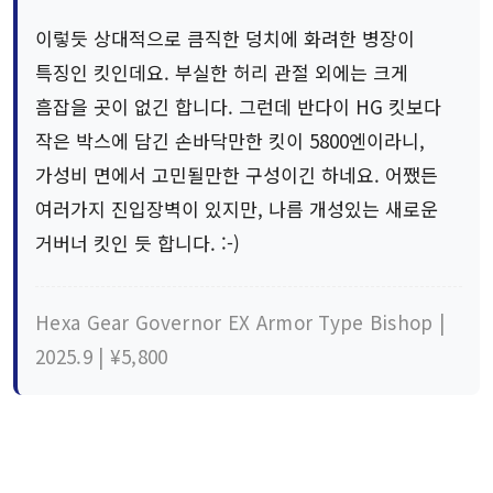
이렇듯 상대적으로 큼직한 덩치에 화려한 병장이
특징인 킷인데요. 부실한 허리 관절 외에는 크게
흠잡을 곳이 없긴 합니다. 그런데 반다이 HG 킷보다
작은 박스에 담긴 손바닥만한 킷이 5800엔이라니,
가성비 면에서 고민될만한 구성이긴 하네요. 어쨌든
여러가지 진입장벽이 있지만, 나름 개성있는 새로운
거버너 킷인 듯 합니다. :-)
Hexa Gear Governor EX Armor Type Bishop |
2025.9 | ¥5,800