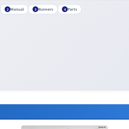
Manual
Runners
Parts
2
3
4