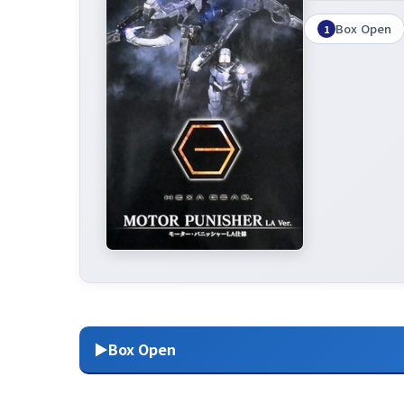
Box Open
1
▶Box Open