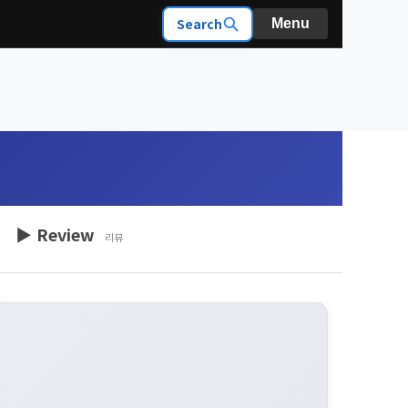
Search
Menu
▶ Review
리뷰