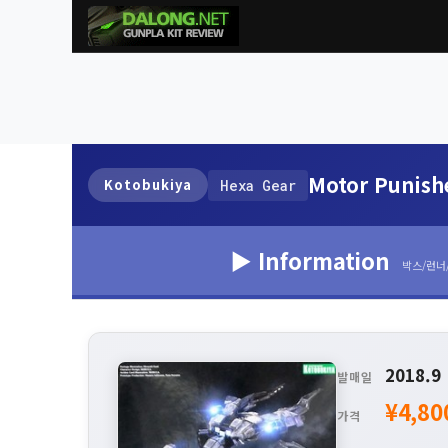
Motor Punishe
Kotobukiya
Hexa Gear
▶ Information
박스/런너
2018.9
발매일
¥4,80
가격