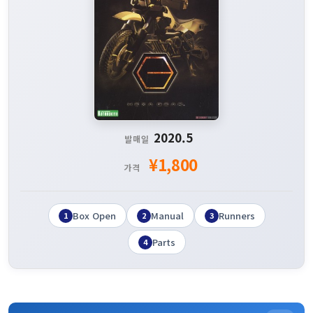
2020.5
발매일
¥1,800
가격
Box Open
Manual
Runners
1
2
3
Parts
4