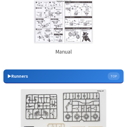
Manual
▶Runners
TOP