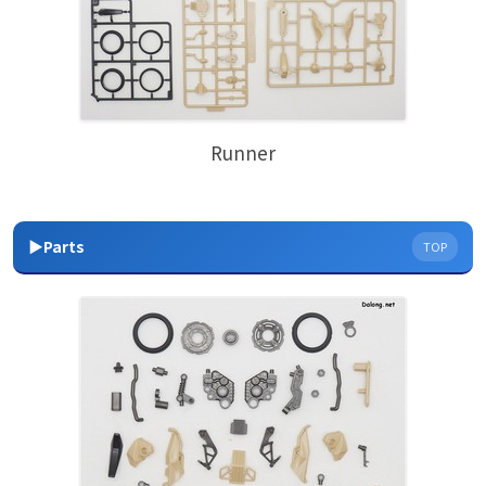
Runner
▶Parts
TOP