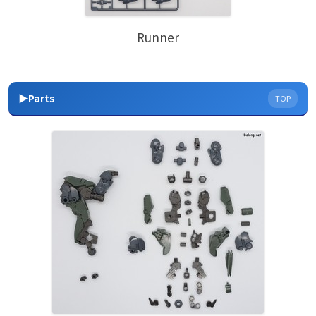
Runner
▶Parts
TOP