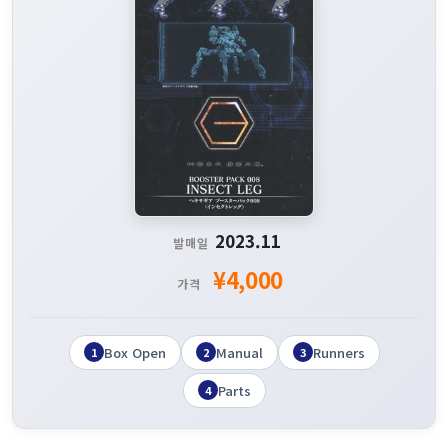
2023.11
발매일
¥4,000
가격
Box Open
Manual
Runners
1
2
3
Parts
4