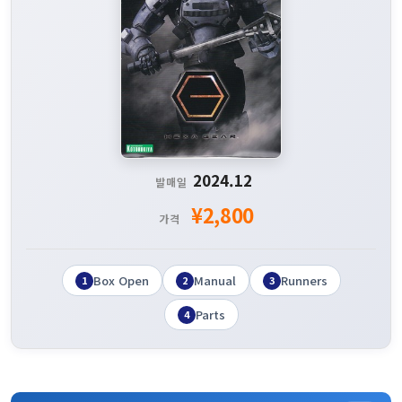
2024.12
발매일
¥2,800
가격
Box Open
Manual
Runners
1
2
3
Parts
4