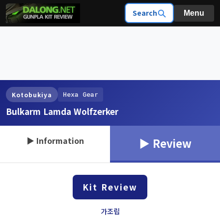
Search
Menu
Hexa Gear
Kotobukiya
Bulkarm Lamda Wolfzerker
▶ Information
▶ Review
Kit Review
가조립