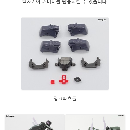
헥사기어 거버너를 탑승시킬 수 있습니다.
정크파츠들