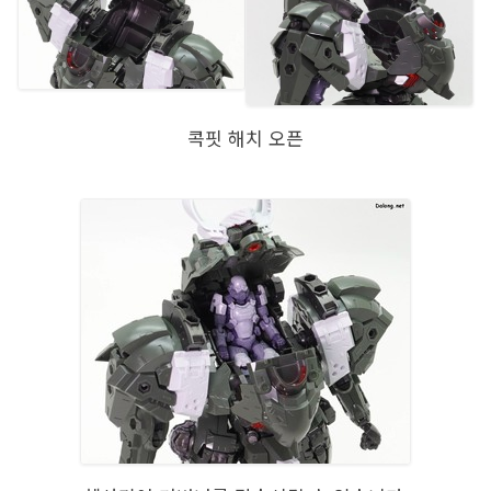
콕핏 해치 오픈