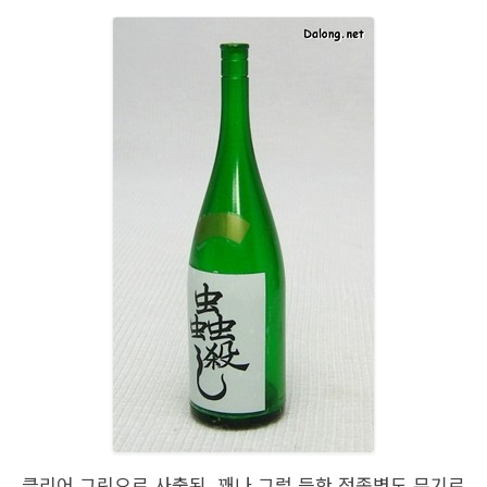
클리어 그린으로 사출된, 꽤나 그럴 듯한 정종병도 무기로