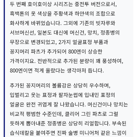
두 번째 호이호이상 시리즈는 중전투 버전으로서,
흑백톤의 옷 색상을 주황색과 하얀색의 조합으로
화사하게 바뀌었습니다. 그외에 기존의 빗자루와
서브머신선, 일본도 대신에 머신건, 망치, 정종병의
무장으로 변경되었고, 2가지 얼굴표정 부품과
꽁지머리 파츠가 추가되어 800엔이 상승한
가격이지요. 전반적으로 추가된 분량이 꽤 풍성하여,
800엔이면 적게 올랐다는 생각마저 듭니다.
추가된 꽁지머리의 볼륨감은 상당히 우수하며,
입벌리고 웃는 표정과 팔자눈썹에 입내민 표정의
얼굴은 완전 귀엽게 잘 나왔습니다. 머신건이나 망치는
비교적 평범한 수준인데, 클리어 그린 파츠로 그럴
듯하게 뽑아내준 정종병은 상당히 리얼합니다. 부속된
습식데칼을 붙여주면 진짜 술병 미니어처 같은 느낌이