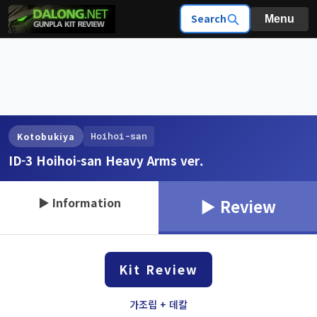
Search
Menu
Hoihoi-san
Kotobukiya
ID-3 Hoihoi-san Heavy Arms ver.
▶ Information
▶ Review
Kit Review
가조립 + 데칼