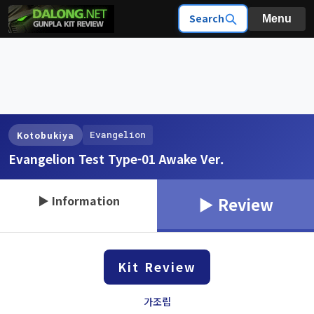
Search
Menu
Evangelion
Kotobukiya
Evangelion Test Type-01 Awake Ver.
▶ Information
▶ Review
Kit Review
가조립