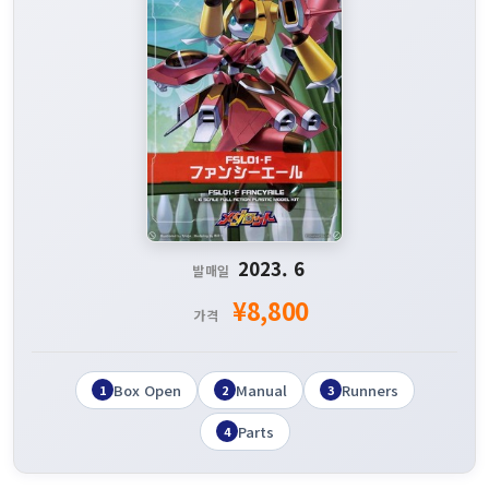
2023. 6
발매일
¥8,800
가격
Box Open
Manual
Runners
1
2
3
Parts
4