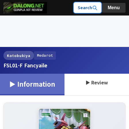
Search
Menu
Medarot
Kotobukiya
FSL01-F Fancyaile
▶ Review
▶ Information