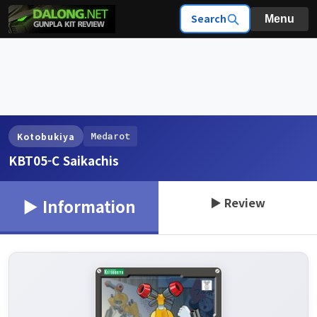
Search
Menu
Medarot
Kotobukiya
KBT05-C Saikachis
▶ Review
▶ Information