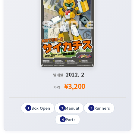
2012. 2
발매일
¥3,200
가격
Box Open
Manual
Runners
1
2
3
Parts
4