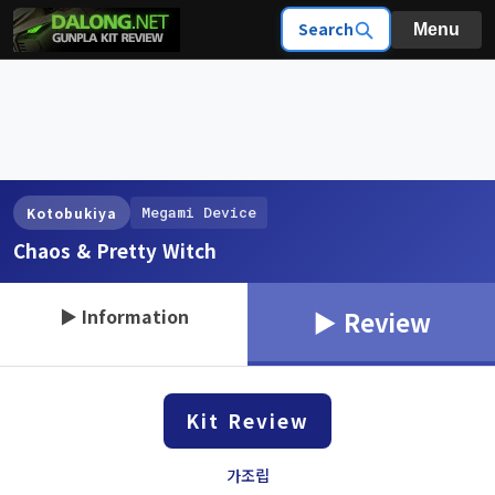
Search
Menu
Megami Device
Kotobukiya
Chaos & Pretty Witch
▶ Information
▶ Review
Kit Review
가조립