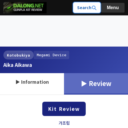
Search
Menu
Megami Device
Kotobukiya
Aika Aikawa
▶ Information
▶ Review
Kit Review
가조립