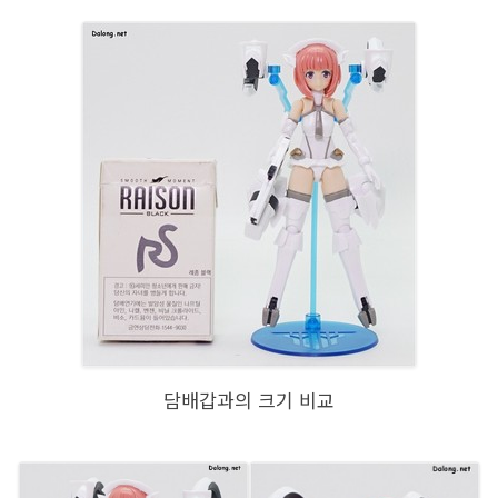
담배갑과의 크기 비교