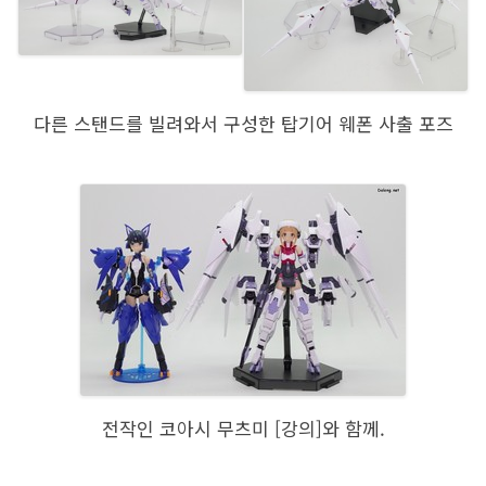
다른 스탠드를 빌려와서 구성한 탑기어 웨폰 사출 포즈
전작인 코아시 무츠미 [강의]와 함께.