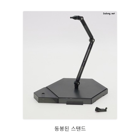
동봉된 스탠드