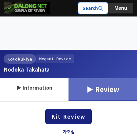
Search
Menu
Megami Device
Kotobukiya
Nodoka Takahata
▶ Information
▶ Review
Kit Review
가조립