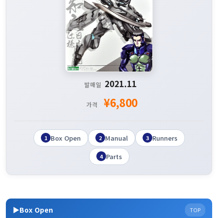
2021.11
발매일
¥6,800
가격
Box Open
Manual
Runners
1
2
3
Parts
4
▶Box Open
TOP