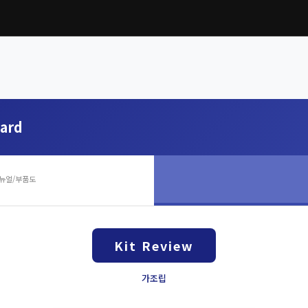
uard
뉴얼/부품도
Kit Review
가조립