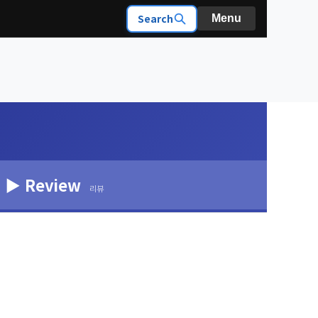
Search
Menu
▶ Review
리뷰