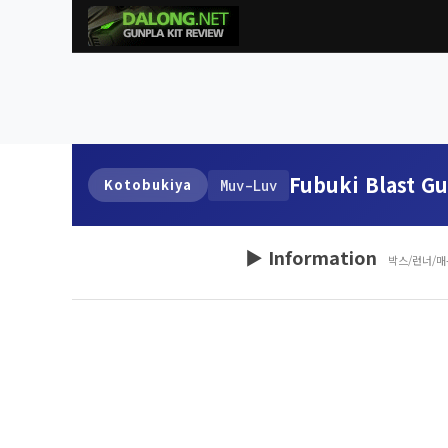
Fubuki Blast G
Kotobukiya
Muv-Luv
▶ Information
박스/런너/매