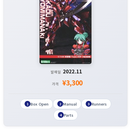
2022.11
발매일
¥3,300
가격
Box Open
Manual
Runners
1
2
3
Parts
4