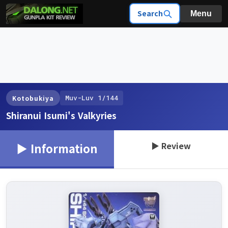
Search
Menu
Muv-Luv 1/144
Kotobukiya
Shiranui Isumi's Valkyries
▶ Review
▶ Information