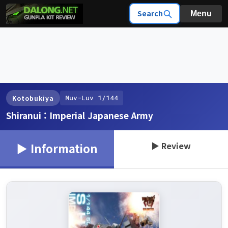
Search
Menu
Muv-Luv 1/144
Kotobukiya
Shiranui : Imperial Japanese Army
▶ Review
▶ Information