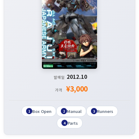
2012.10
발매일
¥3,000
가격
Box Open
Manual
Runners
1
2
3
Parts
4