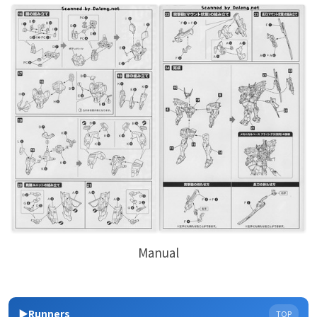
Manual
▶Runners
TOP