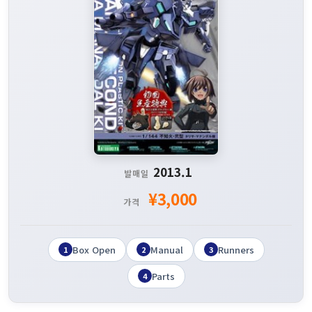
2013.1
발매일
¥3,000
가격
Box Open
Manual
Runners
1
2
3
Parts
4