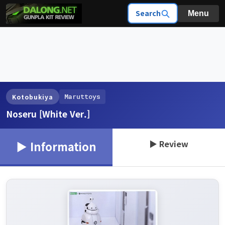
Search
Menu
Maruttoys
Kotobukiya
Noseru [White Ver.]
▶ Review
▶ Information