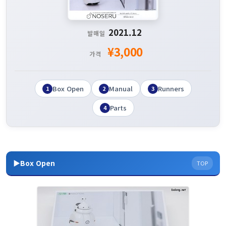
2021.12
발매일
¥3,000
가격
Box Open
Manual
Runners
1
2
3
Parts
4
▶Box Open
TOP