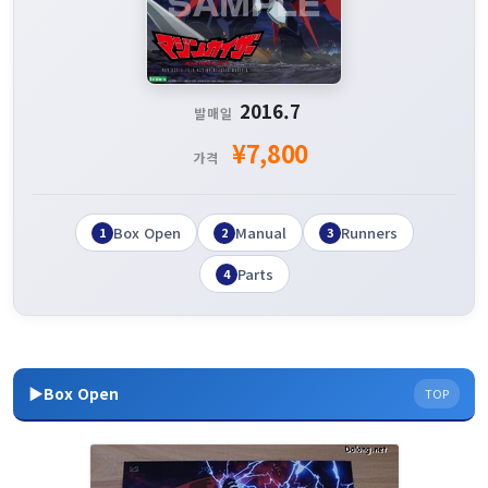
2016.7
발매일
¥7,800
가격
Box Open
Manual
Runners
1
2
3
Parts
4
▶Box Open
TOP