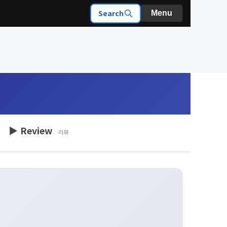
Search
Menu
▶ Review
리뷰