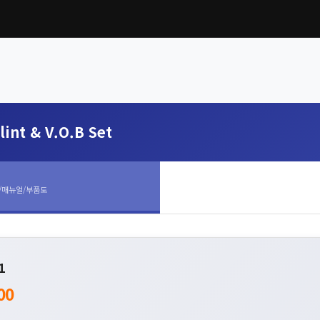
lint & V.O.B Set
/매뉴얼/부품도
1
00