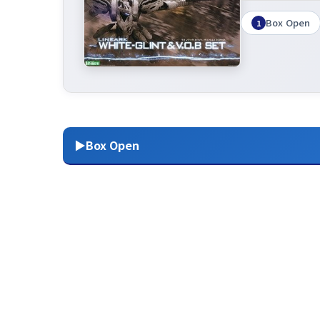
Box Open
1
▶Box Open