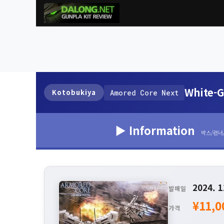
White-G
Kotobukiya
Amored Core Next
▶ Information
박스/런너
2024. 1
발매일
¥11,0
가격