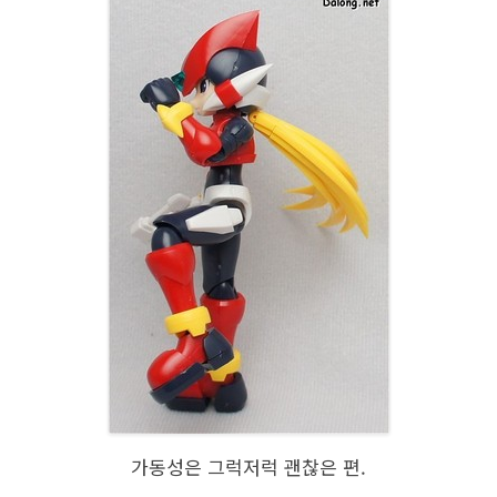
가동성은 그럭저럭 괜찮은 편.