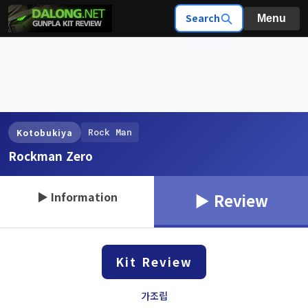
Search
Menu
Rock Man
Kotobukiya
Rockman Zero
▶ Information
▶ Review
Kit Review
가조립