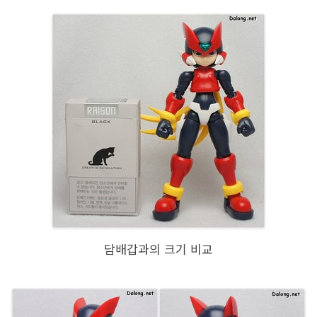
담배갑과의 크기 비교