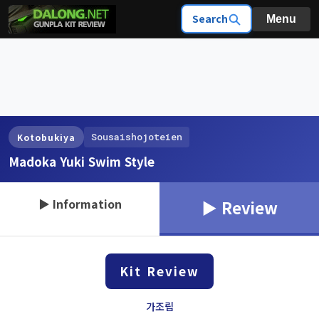
Search
Menu
Sousaishojoteien
Kotobukiya
Madoka Yuki Swim Style
▶ Information
▶ Review
Kit Review
가조립