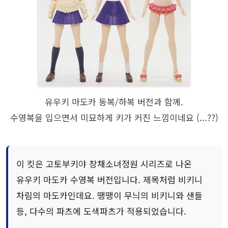
유우키 마도카 동복/하복 버전과 함께.
수영복을 입으면서 미묘하게 키가 커진 느낌이네요 (...??)
이 킷은 고토부키야 창채소녀정원 시리즈로 나온
유우키 마도카 수영복 버전입니다. 제목처럼 비키니
차림의 마도카인데요. 땡땡이 무늬의 비키니와 샌들
등, 다수의 파츠에 도색파츠가 적용되었습니다.