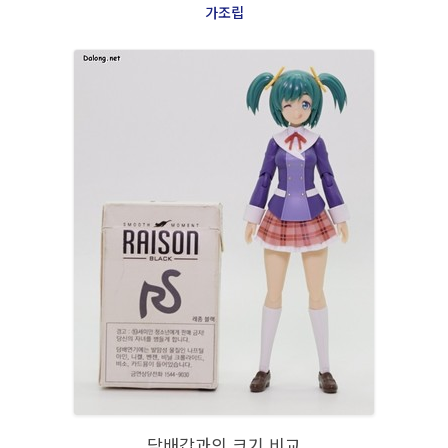
가조립
담배갑과의 크기 비교