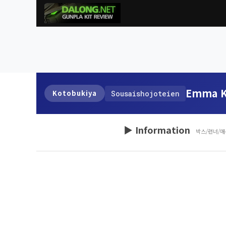
Emma K
Kotobukiya
Sousaishojoteien
▶ Information
박스/런너/매