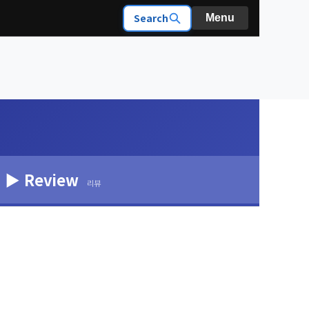
Search
Menu
▶ Review
리뷰