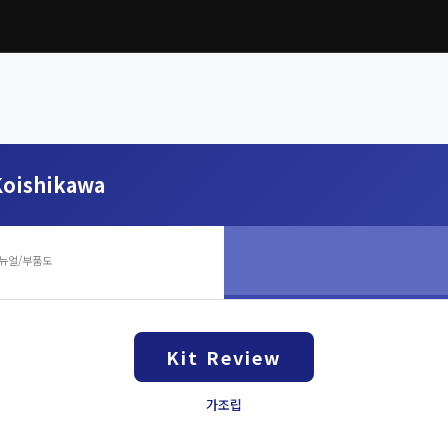
oishikawa
뉴얼/부품도
Kit Review
가조립