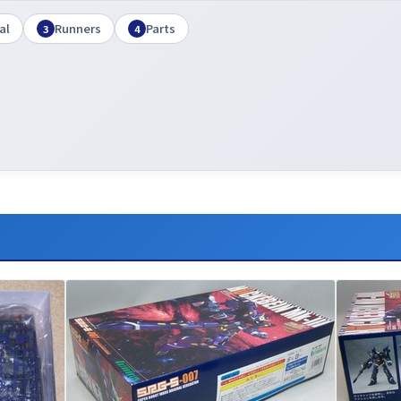
al
Runners
Parts
3
4