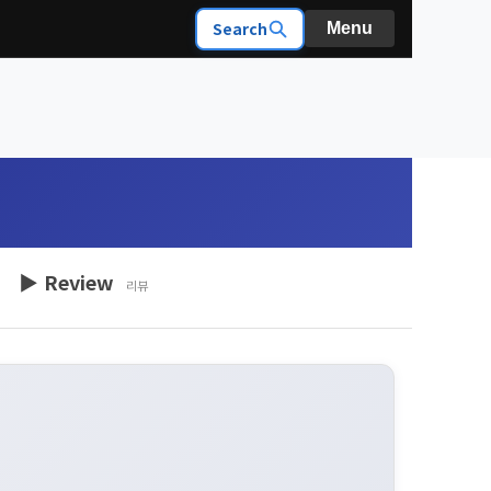
Search
Menu
▶ Review
리뷰