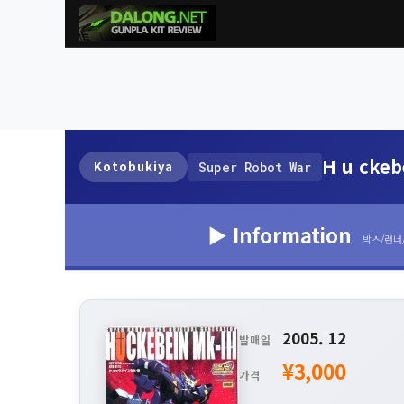
H u ckeb
Kotobukiya
Super Robot War
▶ Information
박스/런너
2005. 12
발매일
¥3,000
가격