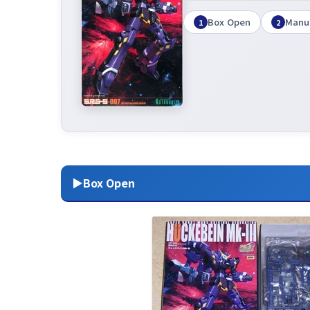
Box Open
Manu
1
2
▶Box Open