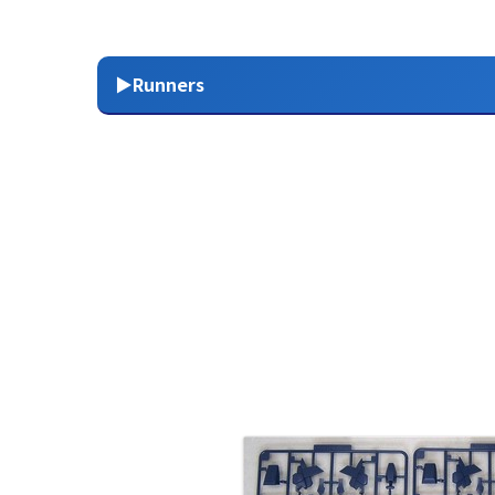
▶Runners