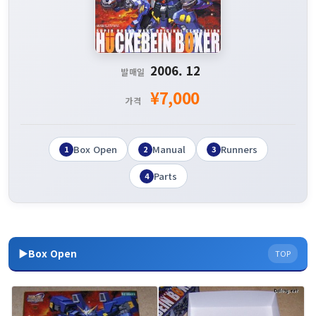
2006. 12
발매일
¥7,000
가격
Box Open
Manual
Runners
1
2
3
Parts
4
▶Box Open
TOP