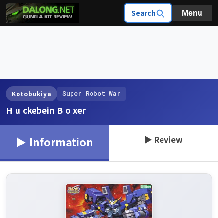
Search
Menu
Super Robot War
Kotobukiya
H u ckebein B o xer
▶ Review
▶ Information