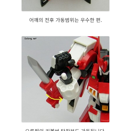
어깨의 전후 가동범위는 우수한 편.
오른팔의 리볼버 탄창부도 가동됩니다.