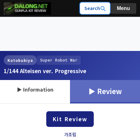
Search
Menu
Super Robot War
Kotobukiya
1/144 Alteisen ver. Progressive
▶ Information
▶ Review
Kit Review
가조립