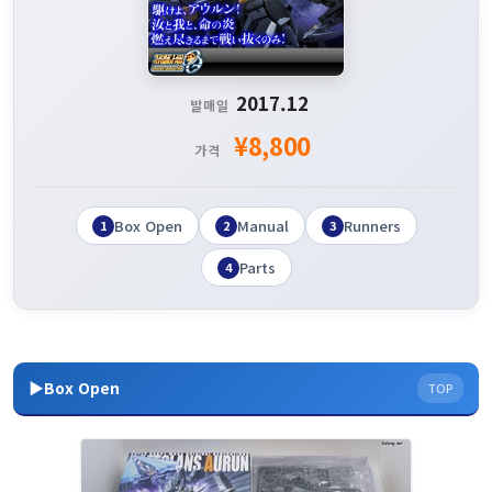
2017.12
발매일
¥8,800
가격
Box Open
Manual
Runners
1
2
3
Parts
4
▶Box Open
TOP