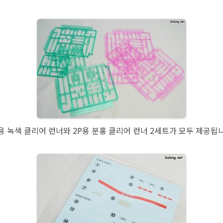
용 녹색 클리어 런너와 2P용 분홍 클리어 런너 2세트가 모두 제공됩