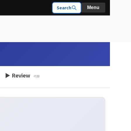
Search
Menu
▶ Review
리뷰