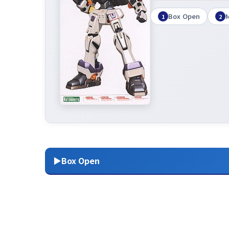
Box Open
1
2
▶Box Open