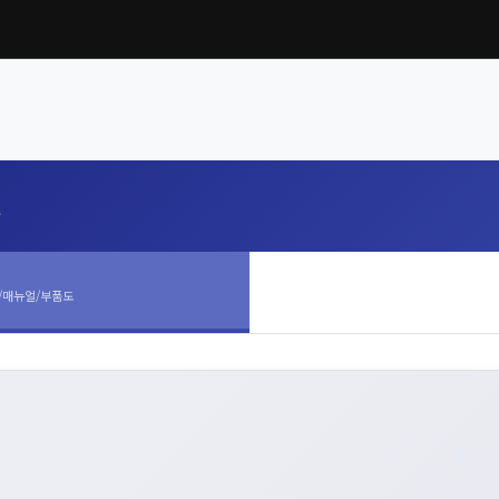
l
/매뉴얼/부품도