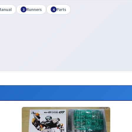
Manual
Runners
Parts
3
4