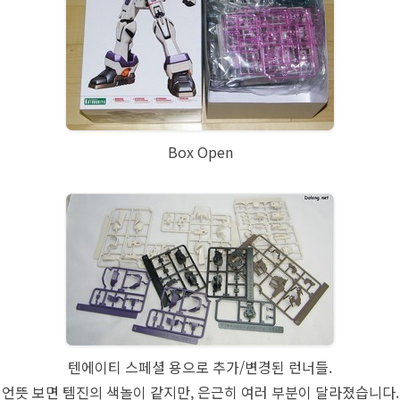
Box Open
텐에이티 스페셜 용으로 추가/변경된 런너들.
언뜻 보면 템진의 색놀이 같지만, 은근히 여러 부분이 달라졌습니다.