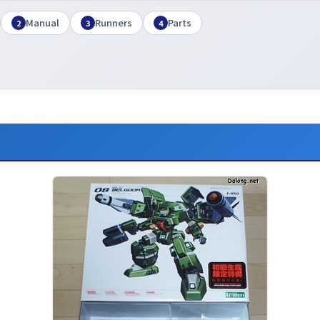
Manual
Runners
Parts
2
3
4