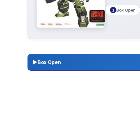
Box Open
1
▶Box Open