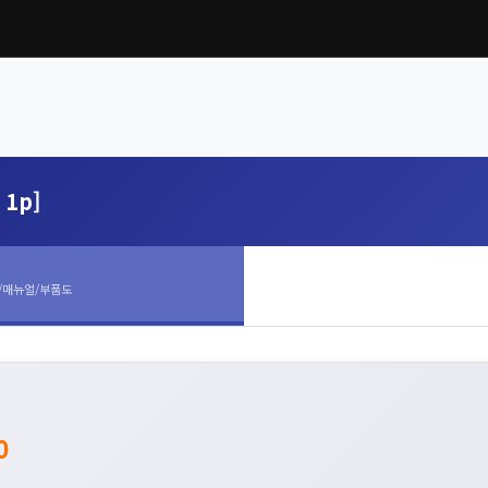
 1p]
/매뉴얼/부품도
0