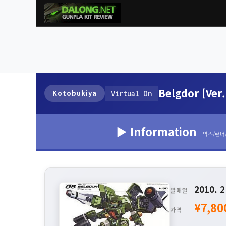
Belgdor [Ver.
Kotobukiya
Virtual On
▶ Information
박스/런너
2010. 2
발매일
¥7,80
가격