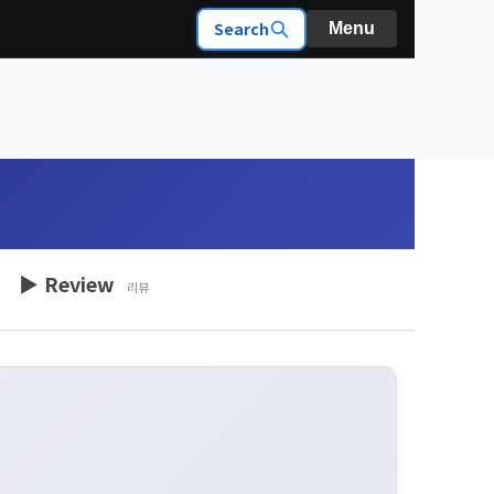
Search
Menu
▶ Review
리뷰