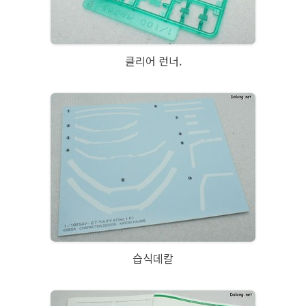
클리어 런너.
습식데칼