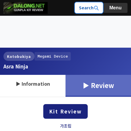
Search
Menu
Megami Device
Kotobukiya
Asra Ninja
▶ Information
▶ Review
Kit Review
가조립