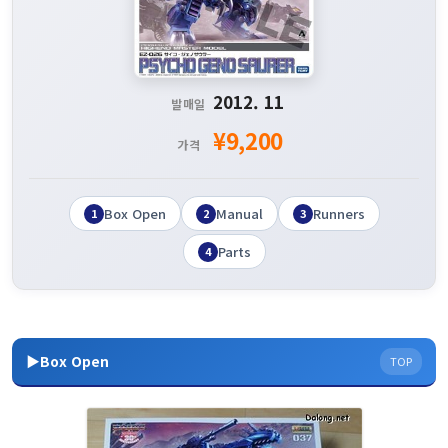
2012. 11
발매일
¥9,200
가격
Box Open
Manual
Runners
1
2
3
Parts
4
▶Box Open
TOP