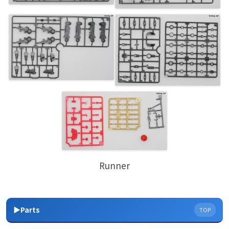
Runner
▶Parts
TOP