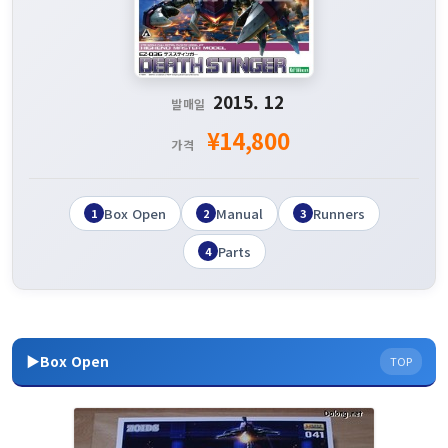
2015. 12
발매일
¥14,800
가격
Box Open
Manual
Runners
1
2
3
Parts
4
▶Box Open
TOP