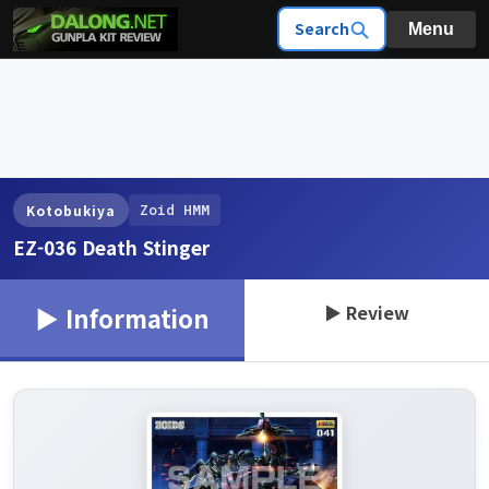
Search
Menu
Zoid HMM
Kotobukiya
EZ-036 Death Stinger
▶ Review
▶ Information