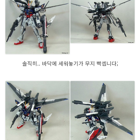
솔직히.. 바닥에 세워놓기가 무지 빡셉니다;