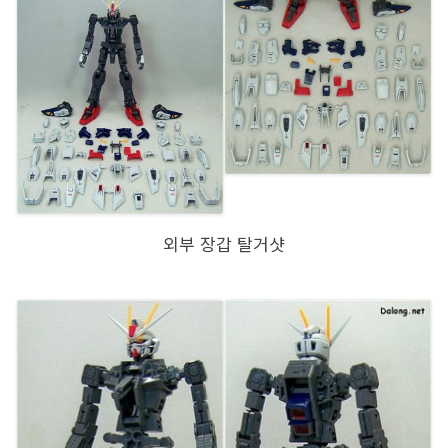
외부 장갑 탈거샷