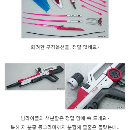
화려한 무장옵션들. 정말 많네요~
빔라이플의 색분할은 정말 맘에 쏙 드네요~
특히 저 분홍 동그라미까지 분할해 줄줄은 몰랐는데..