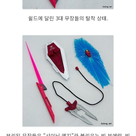
쉴드에 달린 3대 무장들의 탈착 상태.
분리된 무장들은 "샤이닝 엣지"라 불리우는 빔 부메랑, 빔