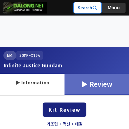
Search
Menu
ZGMF-X19A
MG
Infinite Justice Gundam
▶ Information
▶ Review
Kit Review
가조립 + 먹선 + 데칼