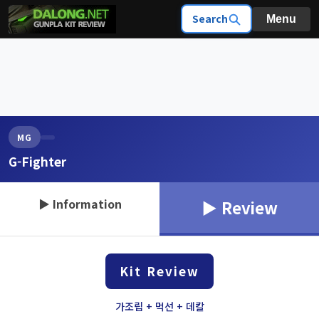
Search
Menu
MG
G-Fighter
▶ Information
▶ Review
Kit Review
가조립 + 먹선 + 데칼