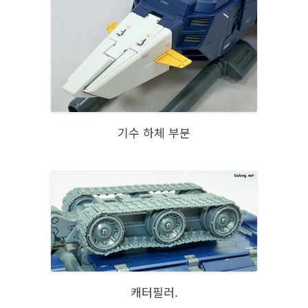
기수 하체 부분
캐터필러.