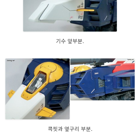
기수 앞부분.
콕핏과 옆구리 부분.