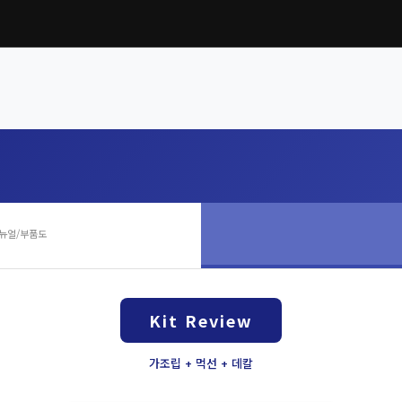
뉴얼/부품도
Kit Review
가조립 + 먹선 + 데칼