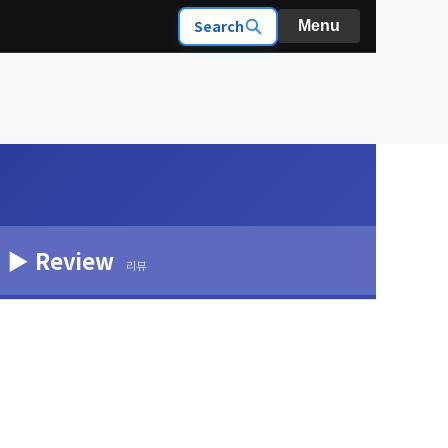
Search
Menu
▶ Review
리뷰