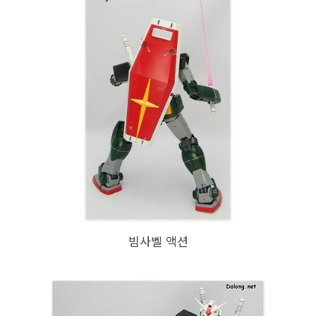
빔사벨 액션