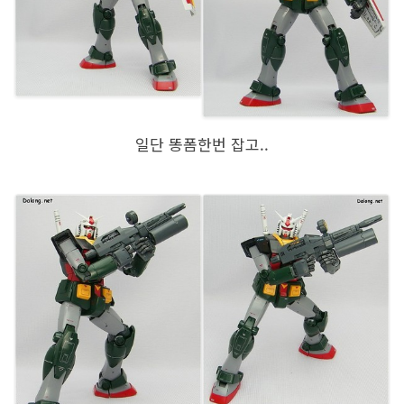
일단 똥폼한번 잡고..