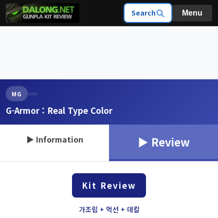
Search
Menu
MG
G-Armor : Real Type Color
▶ Information
▶ Review
Kit Review
가조립 + 먹선 + 데칼