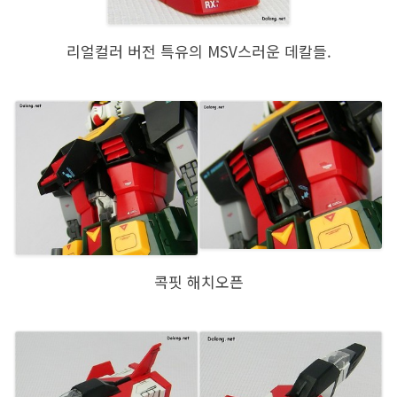
리얼컬러 버전 특유의 MSV스러운 데칼들.
콕핏 해치오픈