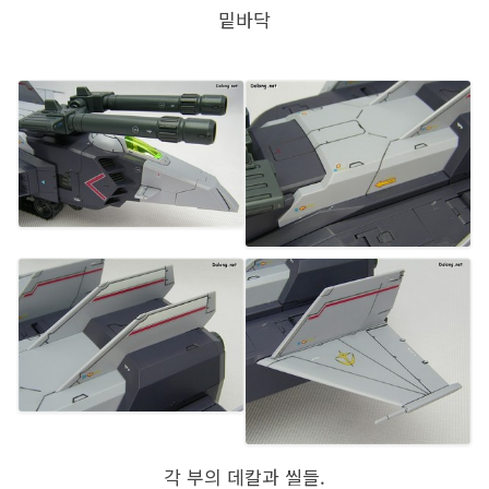
밑바닥
각 부의 데칼과 씰들.