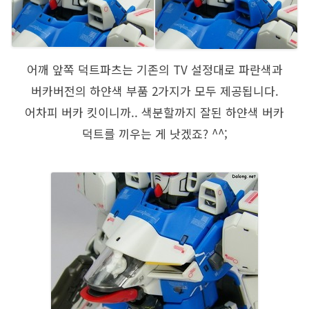
어깨 앞쪽 덕트파츠는 기존의 TV 설정대로 파란색과
버카버전의 하얀색 부품 2가지가 모두 제공됩니다.
어차피 버카 킷이니까.. 색분할까지 잘된 하얀색 버카
덕트를 끼우는 게 낫겠죠? ^^;