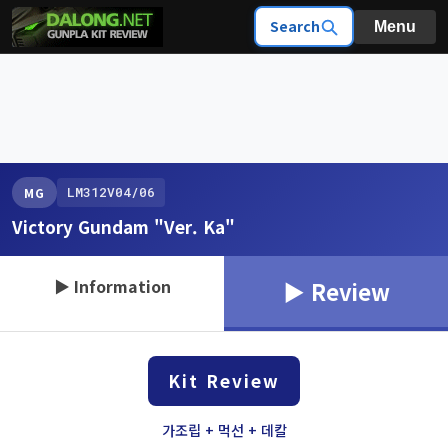
Search
Menu
LM312V04/06
MG
Victory Gundam "Ver. Ka"
▶ Information
▶ Review
Kit Review
가조립 + 먹선 + 데칼