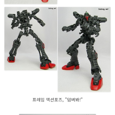
프레임 액션포즈, "덤벼봐!"