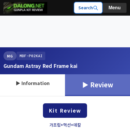
Search
Menu
MBF-P02KAI
MG
Gundam Astray Red Frame kai
▶ Information
▶ Review
Kit Review
가조립+먹선+데칼