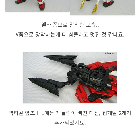
델타 폼으로 장착한 모습..
V폼으로 장착하는게 더 심플하고 멋진 것 같네요.
택티컬 암즈 II L에는 개틀링이 빠진 대신, 집게날 2개가
추가되었지요.