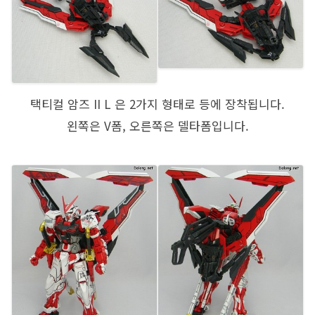
택티컬 암즈 II L 은 2가지 형태로 등에 장착됩니다.
왼쪽은 V폼, 오른쪽은 델타폼입니다.