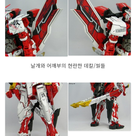
날개와 어깨부의 현란한 데칼/씰들