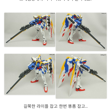
길쭉한 라이플 잡고 한번 똥폼 잡고..