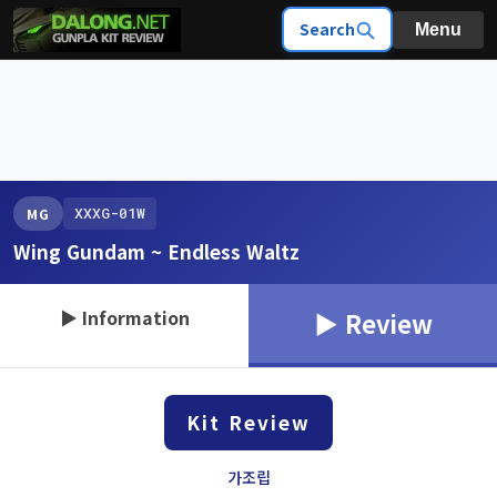
Search
Menu
XXXG-01W
MG
Wing Gundam ~ Endless Waltz
▶ Information
▶ Review
Kit Review
가조립