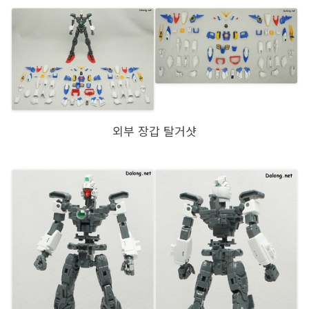
외부 장갑 탈거샷