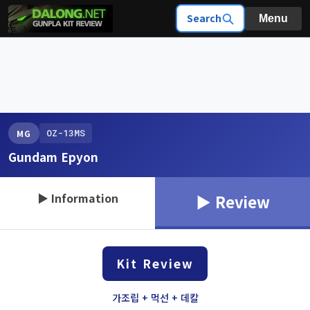
Search
Menu
OZ-13MS
MG
Gundam Epyon
▶ Information
▶ Review
Kit Review
가조립 + 먹선 + 데칼