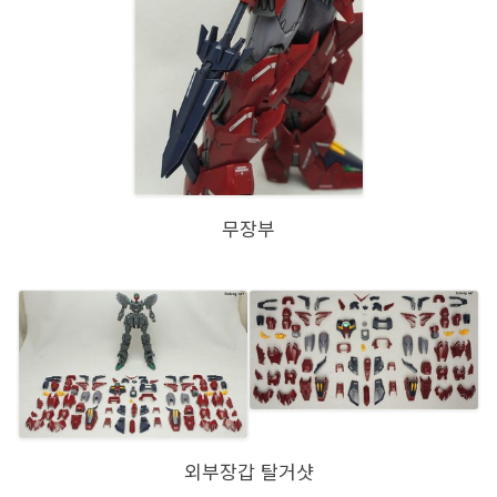
무장부
외부장갑 탈거샷