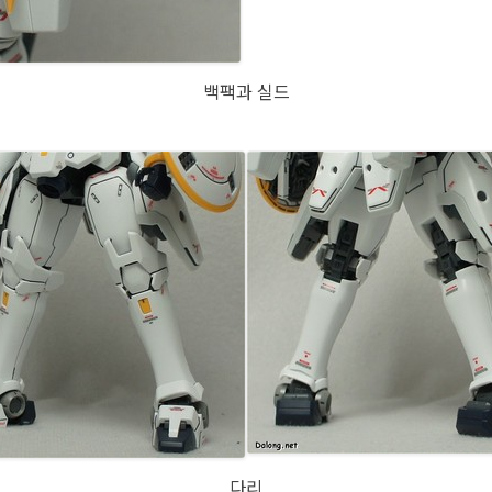
백팩과 실드
다리