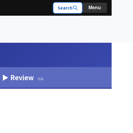
Search
Menu
▶ Review
리뷰