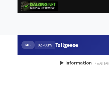
Tallgeese
MG
OZ-00MS
▶ Information
박스/런너/매