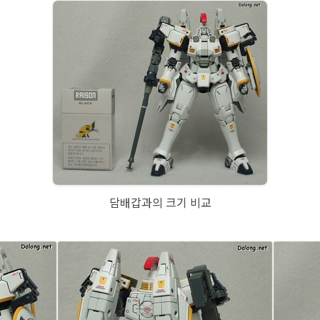
담배갑과의 크기 비교