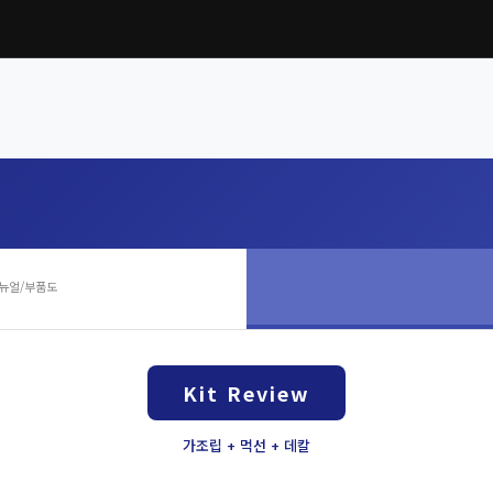
뉴얼/부품도
Kit Review
가조립 + 먹선 + 데칼