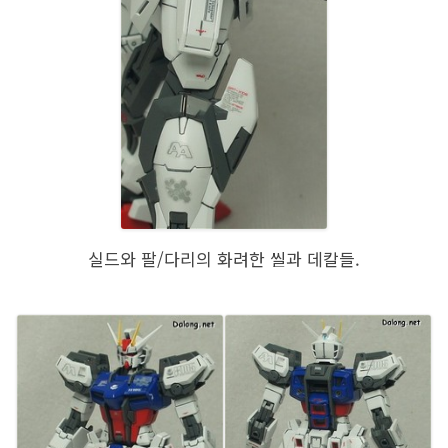
실드와 팔/다리의 화려한 씰과 데칼들.