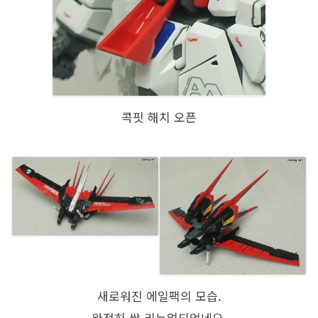
콕핏 해치 오픈
새로워진 에일팩의 모습.
완전히 싹 리뉴얼되었네요.