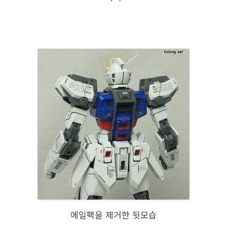
에일팩을 제거한 뒷모습