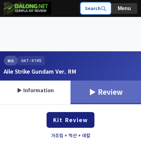
Search
Menu
GAT-X105
MG
Aile Strike Gundam Ver. RM
▶ Information
▶ Review
Kit Review
가조립 + 먹선 + 데칼