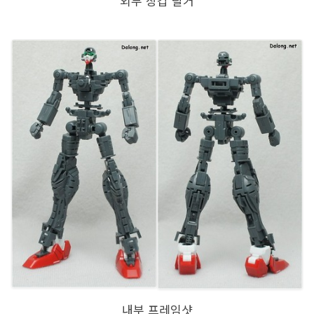
외부 장갑 탈거
내부 프레임샷