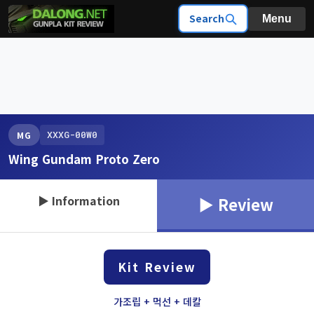
Search
Menu
XXXG-00W0
MG
Wing Gundam Proto Zero
▶ Information
▶ Review
Kit Review
가조립 + 먹선 + 데칼