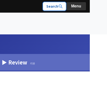
Search
Menu
▶ Review
리뷰