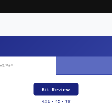
뉴얼/부품도
Kit Review
가조립 + 먹선 + 데칼