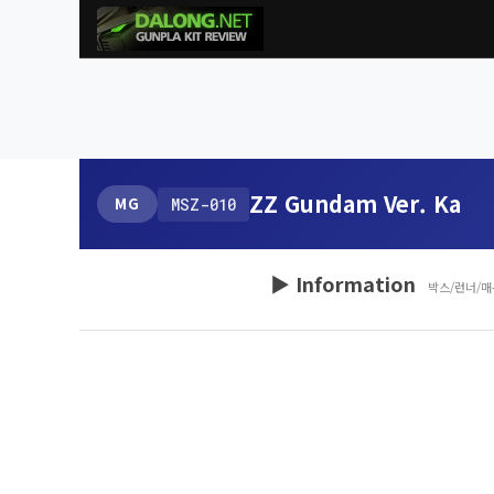
ZZ Gundam Ver. Ka
MG
MSZ-010
▶ Information
박스/런너/매