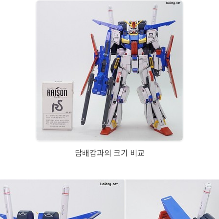
담배갑과의 크기 비교