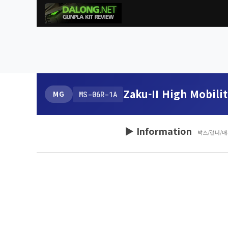
Zaku-II High Mobilit
MG
MS-06R-1A
▶ Information
박스/런너/매