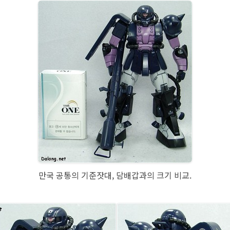
만국 공통의 기준잣대, 담배갑과의 크기 비교.