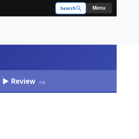
Search
Menu
▶ Review
리뷰