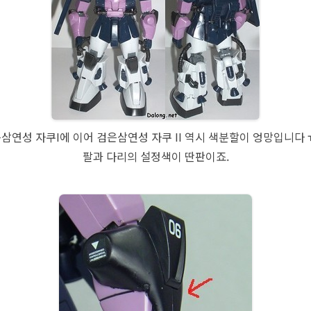
삼연성 자쿠I에 이어 검은삼연성 자쿠 II 역시 색분할이 엉망입니다 
팔과 다리의 설정색이 딴판이죠.