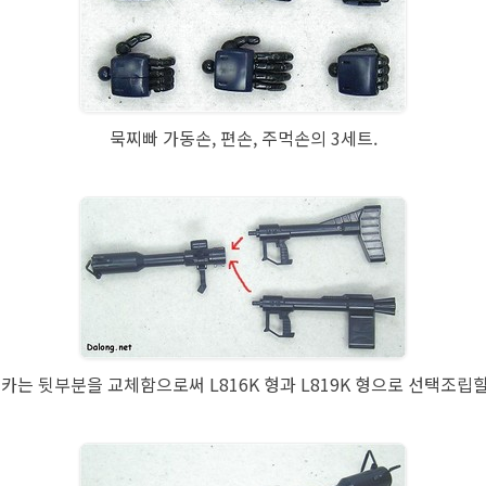
묵찌빠 가동손, 편손, 주먹손의 3세트.
주카는 뒷부분을 교체함으로써 L816K 형과 L819K 형으로 선택조립할