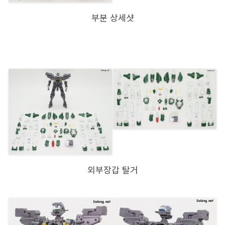
부분 상세샷
외부장갑 탈거