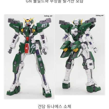
GN 풀실드와 무장을 탈거한 모습
건담 듀나메스 소체