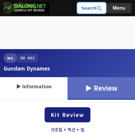
Search
Menu
GN 002
MG
Gundam Dynames
▶ Information
▶ Review
Kit Review
가조립 + 먹선 + 씰